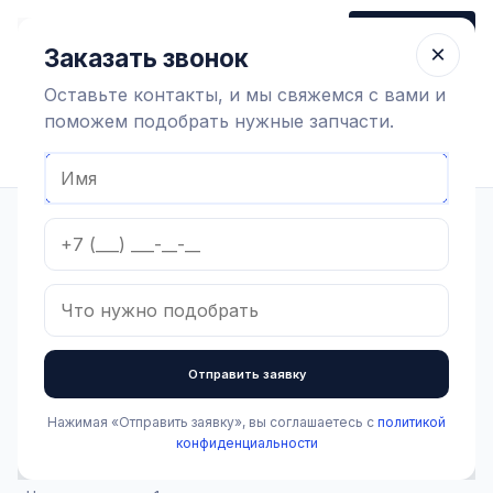
+7 (910) 320 79 45
Заказать звонок
Пн-Пт 9:00-18:00
×
Заказать звонок
Оставьте контакты, и мы свяжемся с вами и
поможем подобрать нужные запчасти.
Найти оборудование
Главная
Каталог
Доильная аппаратура и запчасти
Доильные аппараты
Коллектора доильных аппаратов
Коллектор доильного аппарата ORBITER 340
В наличии
Коллектор доильного
Отправить заявку
аппарата ORBITER 340
Нажимая «Отправить заявку», вы соглашаетесь с
политикой
Артикул:
2.2.1.008
Бренд:
InterPuls
конфиденциальности
7 490 ₽