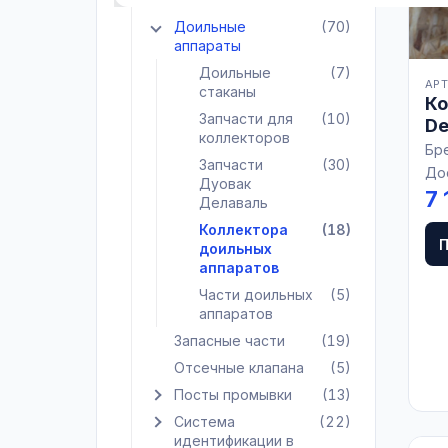
Доильные
(70)
Показать подкатегории Доильные аппараты
аппараты
Доильные
(7)
АРТ
стаканы
Ко
Запчасти для
(10)
De
коллекторов
Бр
Запчасти
(30)
До
Дуовак
7 
Делаваль
Коллектора
(18)
доильных
аппаратов
Части доильных
(5)
аппаратов
Запасные части
(19)
Отсечные клапана
(5)
Посты промывки
(13)
Показать подкатегории Посты промывки
Система
(22)
Показать подкатегории Система идентификации
идентификации в