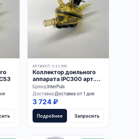
АРТИКУЛ: 2.2.1.016
го
Коллектор доильного
MC53
аппарата IPC300 арт.
YH-ME361AAAA
Бренд:
InterPuls
дня
Доставка:
Доставка от 1 дня
3 724 ₽
сить
Подробнее
Запросить