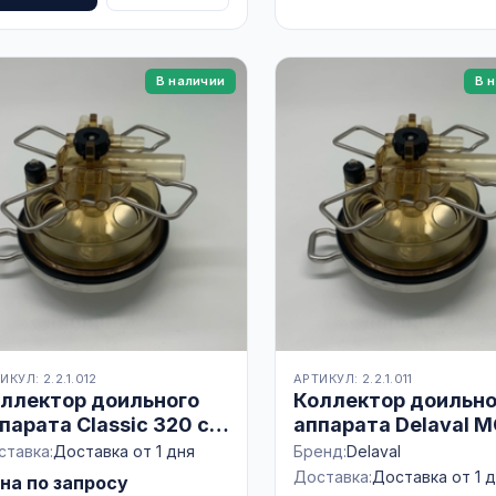
В наличии
В 
ИКУЛ: 2.2.1.012
АРТИКУЛ: 2.2.1.011
ллектор доильного
Коллектор доильно
парата Classic 320 с
аппарата Delaval 
апаном арт. MC 320
аналог, 350МЛ
ставка:
Доставка от 1 дня
Бренд:
Delaval
Доставка:
Доставка от 1 
на по запросу