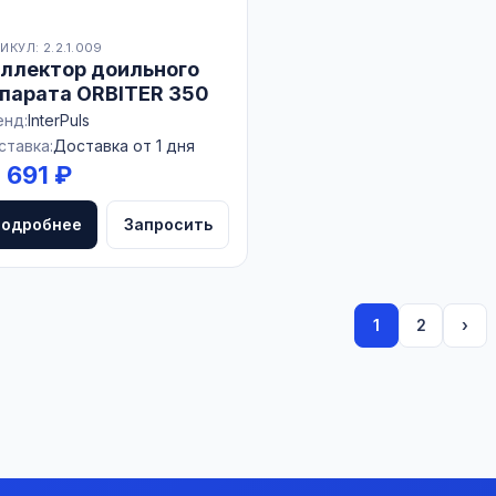
ИКУЛ: 2.2.1.009
ллектор доильного
парата ORBITER 350
енд:
InterPuls
ставка:
Доставка от 1 дня
 691 ₽
Подробнее
Запросить
1
2
›