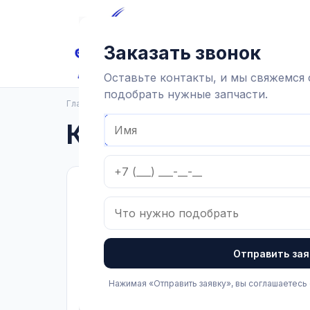
Главная
Каталог
Достав
Заказать звонок
Оставьте контакты, и мы свяжемся
подобрать нужные запчасти.
Главная
Каталог
Доильная аппаратура и запчасти
Доил
Коллектора доиль
Найд
Фильтры
Категории
Все категории
Отправить зая
Доильная аппаратура
(213)
Показать подкатегории Доильная аппаратура и зап
и запчасти
Нажимая «Отправить заявку», вы соглашаетесь
Блоки управления
(9)
доением