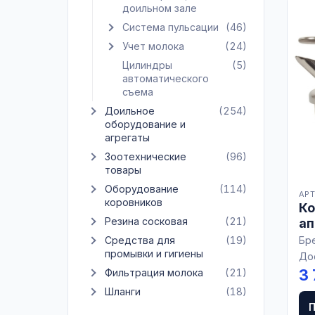
доильном зале
Система пульсации
(46)
Показать подкатегории Система пульсации
Учет молока
(24)
Показать подкатегории Учет молока
Цилиндры
(5)
автоматического
съема
Доильное
(254)
Показать подкатегории Доильное оборудование и а
оборудование и
агрегаты
Зоотехнические
(96)
Показать подкатегории Зоотехнические товары
товары
Оборудование
(114)
АРТ
Показать подкатегории Оборудование коровников
коровников
Ко
Резина сосковая
(21)
ап
Показать подкатегории Резина сосковая
Ev
Средства для
(19)
Бр
Показать подкатегории Средства для промывки и г
промывки и гигиены
До
3 
Фильтрация молока
(21)
Показать подкатегории Фильтрация молока
Шланги
(18)
Показать подкатегории Шланги