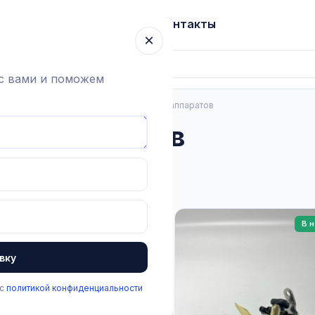
ка
Гарантия
О компании
Блог
Контакты
×
 с вами и поможем
ьные аппараты
Коллектора доильных аппаратов
ных аппаратов
ено товаров:
18
В наличии
В 
вку
части
 с
политикой конфиденциальности