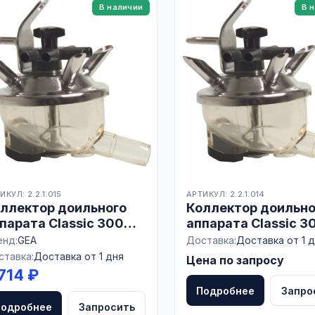
В наличии
В 
грегаты
ИКУЛ: 2.2.1.015
АРТИКУЛ: 2.2.1.014
ллектор доильного
Коллектор доильно
парата Classic 300
аппарата Classic 3
o
енд:
GEA
Доставка:
Доставка от 1 
игиены
ставка:
Доставка от 1 дня
Цена по запросу
714 ₽
Подробнее
Запро
Подробнее
Запросить