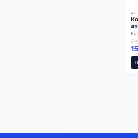
АРТ
Ко
ап
Бр
До
15