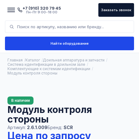
+7 (910) 320 79 45
Заказать звонок
Пн-Пт 9:00-18:00
Найти оборудование
Главная
Каталог
Доильная аппаратура и запчасти
Система идентификации в доильном зале
Комплектующие к системам идентификации
Модуль контроля стороны
В наличии
Модуль контроля
стороны
Артикул:
2.6.1.009
Бренд:
SCR
Цена по запросу