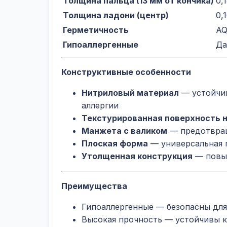
Толщина пальца (13 мм от кончика)
0,
Толщина ладони (центр)
0,
Герметичность
AQ
Гипоаллергенные
Да
Конструктивные особенности
Нитриловый материал
— устойчив
аллергии
Текстурированная поверхность н
Манжета с валиком
— предотвращ
Плоская форма
— универсальная п
Утолщенная конструкция
— повыш
Преимущества
Гипоаллергенные — безопасны для 
Высокая прочность — устойчивы к