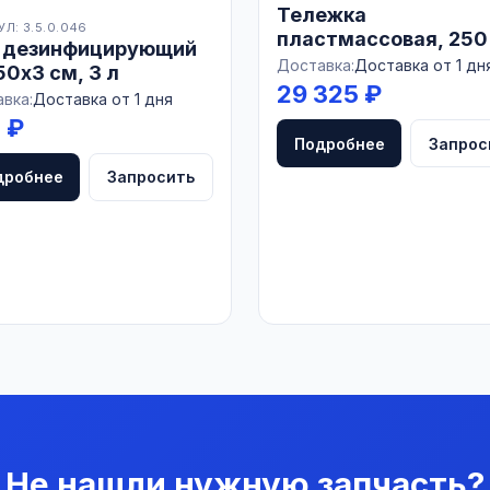
Тележка
Л: 3.5.0.046
пластмассовая, 250 
 дезинфицирующий
оцинк.рама, ось Ø 2
Доставка:
Доставка от 1 дн
0х3 см, 3 л
БЕЛАРУСЬ
29 325 ₽
вка:
Доставка от 1 дня
 ₽
Подробнее
Запрос
дробнее
Запросить
Не нашли нужную запчасть?