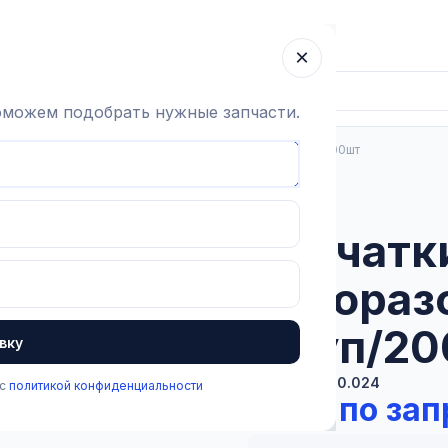
ка
Гарантия
О компании
Блог
Контакты
×
поможем подобрать нужные запчасти.
ь
Перчатки нитриловые, одноразовые, размер М, уп/200шт
В наличии
Перчатк
однораз
М, уп/2
вку
Артикул:
3.5.0.024
 с
политикой конфиденциальности
Цена по зап