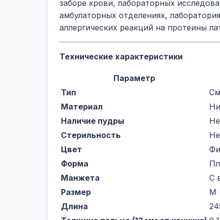
заборе крови, лабораторных исследова
амбулаторных отделениях, лаборатори
аллергических реакций на протеины ла
Технические характеристики
Параметр
Тип
См
Материал
Ни
Наличие пудры
Не
Стерильность
Не
Цвет
Фи
Форма
Пл
Манжета
С 
Размер
M 
Длина
24