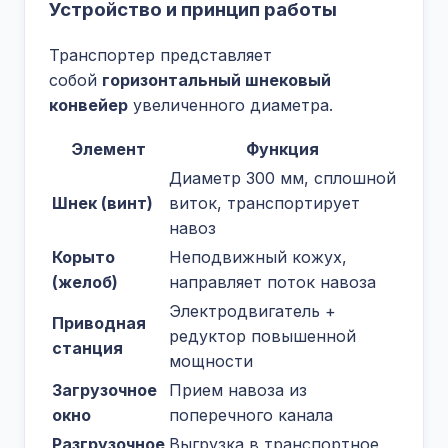
Устройство и принцип работы
Транспортер представляет
собой
горизонтальный шнековый
конвейер
увеличенного диаметра.
Элемент
Функция
Диаметр 300 мм, сплошной
Шнек (винт)
виток, транспортирует
навоз
Корыто
Неподвижный кожух,
(желоб)
направляет поток навоза
Электродвигатель +
Приводная
редуктор повышенной
станция
мощности
Загрузочное
Прием навоза из
окно
поперечного канала
Разгрузочное
Выгрузка в транспортное