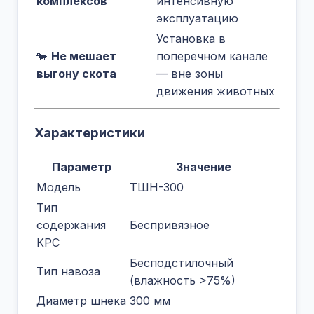
комплексов
интенсивную
эксплуатацию
Установка в
🐄
Не мешает
поперечном канале
выгону скота
— вне зоны
движения животных
Характеристики
Параметр
Значение
Модель
ТШН-300
Тип
содержания
Беспривязное
КРС
Бесподстилочный
Тип навоза
(влажность >75%)
Диаметр шнека
300 мм