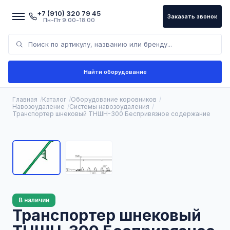
+7 (910) 320 79 45
Заказать звонок
Пн-Пт 9:00-18:00
Найти оборудование
Главная
Каталог
Оборудование коровников
Навозоудаление
Системы навозоудаления
Транспортер шнековый ТНШН-300 Беспривязное содержание
В наличии
Транспортер шнековый