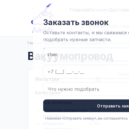
Главная
Каталог
Достав
Заказать звонок
Оставьте контакты, и мы свяжемся
подобрать нужные запчасти.
Главная
Каталог
Доильное оборудование и агрегаты
Вакуумопровод
Найд
Фильтры
Категории
Все категории
Отправить зая
Доильная аппаратура
(213)
Показать подкатегории Доильная аппаратура и зап
и запчасти
Нажимая «Отправить заявку», вы соглашаетесь
Доильное
(254)
Показать подкатегории Доильное оборудование и а
оборудование и