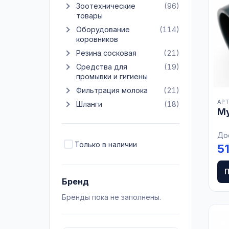
Зоотехнические
(96)
Показать подкатегории Зоотехнические товары
товары
Оборудование
(114)
Показать подкатегории Оборудование коровников
коровников
Резина сосковая
(21)
Показать подкатегории Резина сосковая
Средства для
(19)
Показать подкатегории Средства для промывки и г
промывки и гигиены
Фильтрация молока
(21)
Показать подкатегории Фильтрация молока
АРТ
Шланги
(18)
Показать подкатегории Шланги
Му
До
Только в наличии
5
Бренд
Бренды пока не заполнены.