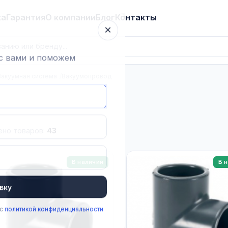
ка
Гарантия
О компании
Блог
Контакты
×
 с вами и поможем
Вакуумная система
Вакуумопровод
ено товаров:
43
В наличии
В 
вку
части
 с
политикой конфиденциальности
грегаты