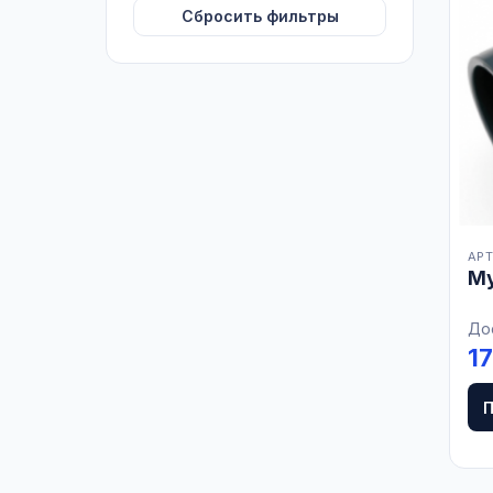
Сбросить фильтры
АРТ
Му
До
1