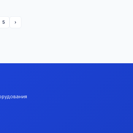
5
›
орудования