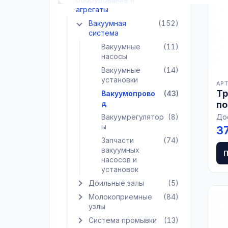
агрегаты
Вакуумная
(152)
Показать подкатегории Вакуумная система
система
Вакуумные
(11)
насосы
Вакуумные
(14)
установки
АРТ
Тр
Вакуумопрово
(43)
д
по
Вакуумрегулятор
(8)
До
ы
3
Запчасти
(74)
вакуумных
насосов и
установок
Доильные залы
(5)
Показать подкатегории Доильные залы
Молокоприемные
(84)
Показать подкатегории Молокоприемные узлы
узлы
Система промывки
(13)
Показать подкатегории Система промывки