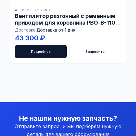
АРТИКУЛ: 5.2.2.001
Вентилятор разгонный с ременным
приводом для коровника РВО-В-1100
Combo AISI430
Доставка:
Доставка от 1 дня
43 300 ₽
Подробнее
Запросить
Не нашли нужную запчасть?
Отправьте запрос, и мы подберём нужную
деталь для вашего оборудования