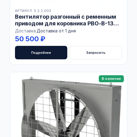
АРТИКУЛ: 5.2.2.003
Вентилятор разгонный с ременным
приводом для коровника РВО-В-1380
Combo AISI430
Доставка:
Доставка от 1 дня
50 500 ₽
Подробнее
Запросить
В наличии