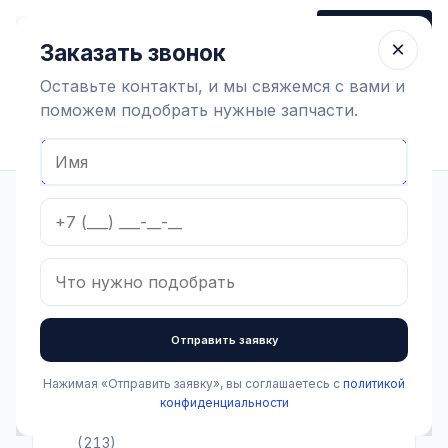
+7 (910) 320 79 45
Заказать звонок
Пн-Пт 9:00-18:00
×
Заказать звонок
Оставьте контакты, и мы свяжемся с вами и
поможем подобрать нужные запчасти.
Найти оборудование
Главная
Каталог
Доильное оборудование и агрегаты
Доильные залы
Доильные залы
Фильтры
Отправить заявку
Категории
Нажимая «Отправить заявку», вы соглашаетесь с
политикой
Все категории
конфиденциальности
Доильная аппаратура и запчасти
Показать подкатегории Доильная аппаратура и запчасти
(213)