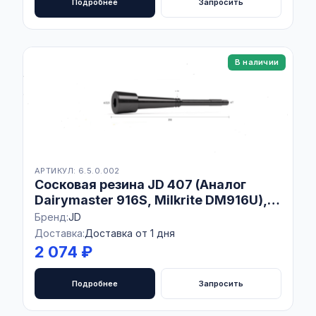
Подробнее
Запросить
В наличии
АРТИКУЛ: 6.5.0.002
Сосковая резина JD 407 (Аналог
Dairymaster 916S, Milkrite DМ916U),
Комплект 4 шт
Бренд:
JD
Доставка:
Доставка от 1 дня
2 074 ₽
Подробнее
Запросить