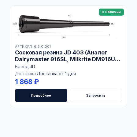
В наличии
АРТИКУЛ: 6.5.0.001
Сосковая резина JD 403 (Аналог
Dairymaster 916SL, Milkrite DМ916U),
Комплект 4 шт
Бренд:
JD
Доставка:
Доставка от 1 дня
1 868 ₽
Подробнее
Запросить