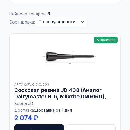
Найдено товаров:
3
Сортировка:
В наличии
АРТИКУЛ: 6.5.0.003
Сосковая резина JD 408 (Аналог
Dairymaster 916, Milkrite DМ916U),
Комплект 4 шт
Бренд:
JD
Доставка:
Доставка от 1 дня
2 074 ₽