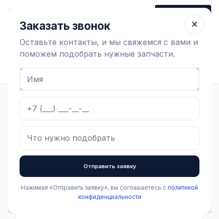
+7 (910) 320 79 45
Заказать звонок
Пн-Пт 9:00-18:00
×
Заказать звонок
Оставьте контакты, и мы свяжемся с вами и
поможем подобрать нужные запчасти.
Найти оборудование
Главная
Каталог
Оборудование коровников
Микроклимат
Микроклимат
Фильтры
Отправить заявку
Категории
Все категории
Нажимая «Отправить заявку», вы соглашаетесь с
политикой
конфиденциальности
Доильная аппаратура и запчасти
Показать подкатегории Доильная аппаратура и запчасти
(213)