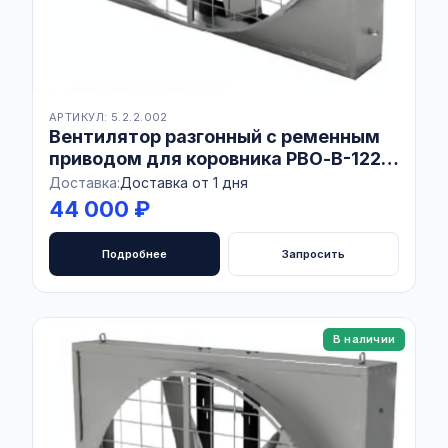
АРТИКУЛ: 5.2.2.002
Вентилятор разгонный с ременным
приводом для коровника РВО-В-1220
Combo AISI430
Доставка:
Доставка от 1 дня
44 000 ₽
Подробнее
Запросить
В наличии