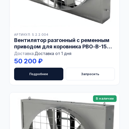
АРТИКУЛ: 5.2.2.004
Вентилятор разгонный с ременным
приводом для коровника РВО-В-1530
Combo AISI430
Доставка:
Доставка от 1 дня
50 200 ₽
Подробнее
Запросить
В наличии