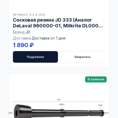
АРТИКУЛ: 6.2.0.004
Сосковая резина JD 333 (Аналог
DeLaval 960000-01, Milkrite DL000U,
Interpuls 1800001), Комплект 4 шт
Бренд:
JD
Доставка:
Доставка от 1 дня
1 890 ₽
Подробнее
Запросить
В наличии