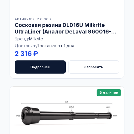
АРТИКУЛ: 6.2.0.006
Сосковая резина DL016U Milkrite
UltraLiner (Аналог DeLaval 960016-
01), Комплект 4 шт
Бренд:
Milkrite
Доставка:
Доставка от 1 дня
2 316 ₽
Подробнее
Запросить
В наличии