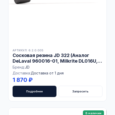
АРТИКУЛ: 6.2.0.005
Сосковая резина JD 322 (Аналог
DeLaval 960016-01, Milkrite DL016U,
Interpuls 1800002) Комплект 4 шт
Бренд:
JD
Доставка:
Доставка от 1 дня
1 870 ₽
Подробнее
Запросить
В наличии